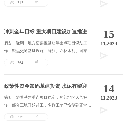
313
15
冲刺全年目标 重大项目建设加速推进
11,2023
摘要：近期，地方密集推进明年重点项目谋划工
作，聚焦交通基础设施、能源、农林水利、国家重
大战略、保障性安居工程、新型基础设施等领域。
364
14
政策性资金加码基建投资 水泥有望迎景气上行
11,2023
​摘要：随着基建重点项目稳定，局部地区天气好
转，部分工地开始赶工，多数工地已恢复到正常施
工进度；房地产供需两端政策频发，后续开工端若
329
出现改善，也会支撑水泥需求向上。