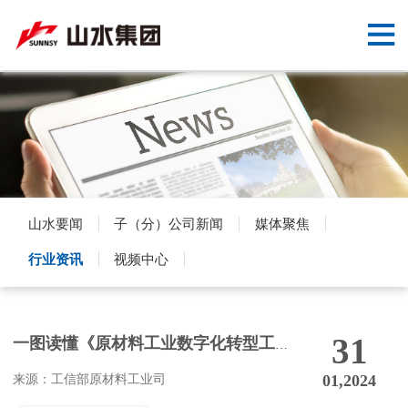
网
站
走
首
进
新
页
山
闻
核
水
中
心
产
山水要闻
子（分）公司新闻
媒体聚焦
心
产
品
党
行业资讯
视频中心
业
与
群
交
业
工
流
31
一图读懂《原材料工业数字化转型工作方案（2024—2026年）》
务
作
建
01,2024
来源：工信部原材料工业司
议