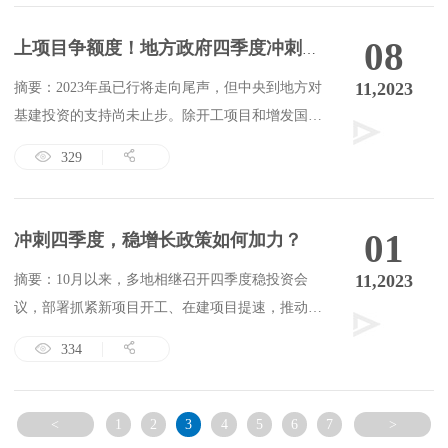
08
上项目争额度！地方政府四季度冲刺促投资
11,2023
摘要：2023年虽已行将走向尾声，但中央到地方对
基建投资的支持尚未止步。除开工项目和增发国债
外，多位专家相信，年内有望提前下达2024年部分
329
新增专项债券额度，支持明年项目早开工、早见
效。
01
冲刺四季度，稳增长政策如何加力？
11,2023
​摘要：10月以来，多地相继召开四季度稳投资会
议，部署抓紧新项目开工、在建项目提速，推动项
目尽快完工发挥效益。东方金诚首席宏观分析师王
334
青表示，前期稳增长政策会继续发力显效，基建稳
增长仍将是一个重要的发力点。PPI价格因素影响会
在四季度明显减弱，同时去年同期基数也在下沉，
<
1
2
3
4
5
6
7
>
四季度投资回升的确定性比较高。