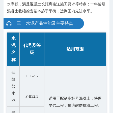
水率低，满足混凝土长距离输送施工要求等特点；一年龄期
混凝土收缩徐变基本趋于平衡，达到国内先进水平。
三 水泥产品性能及主要特点
水
泥
代号及等
适用范围
名
级
称
硅
P·I52.5
酸
盐
水
P·II52.5
适用于配制高标号混凝土；快硬
泥
早强工程；抗冻耐磨抗渗工程。
普