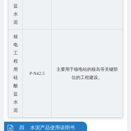
盐
水
泥
核
电
工
程
用
主要用于核电站的核岛等关键部
P·N42.5
硅
位的工程建设。
酸
盐
水
泥
四 水泥产品使用说明书