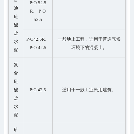
P·O 52.5
通
R、 P·O
硅
52.5
酸
盐
P·O42.5R、
一般地上工程，适用于普通气候
水
P·O 42.5
环境下的混凝土。
泥
复
合
硅
酸
P·C 42.5
适用于一般工业民用建筑。
盐
水
泥
矿