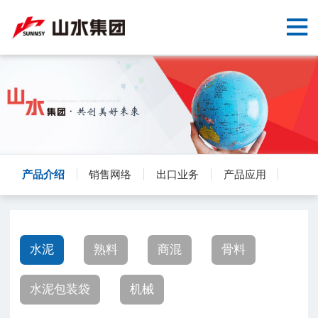
网
站
走
首
进
新
页
山
闻
核
水
中
心
产
产品介绍
销售网络
出口业务
产品应用
心
产
品
党
业
与
群
交
业
工
流
水泥
熟料
商混
骨料
务
作
建
水泥包装袋
机械
议