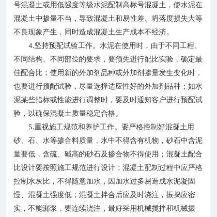
号混凝土或用低强度等级水泥配制高标号混凝土，使水泥在
混凝土中掺量不当，导致混凝土和易性差、坍落度损失大等
不良现象产生，同时造成混凝土生产成本不经济。
4.坚持预配试验工作。水泥在使用时，由于不同工程、
不同结构、不同部位的要求，要预先进行配比实验，确定最
佳配合比；使用新的外加剂品种或外加剂掺量发生变化时，
也要进行预配试验，尽量选择适应性好的外加剂品种；如水
泥某些指标或性能进行调整时，要及时通知客户进行预配试
验，以确保混凝土质量稳定合格。
5.重视施工规范和养护工作。要严格控制好混凝土用
砂、石、水等掺合料质量，水中不得含有机物，砂石中含泥
量要低，含硫、碱高的砂石及掺合物不得使用；混凝土配合
比设计要按照施工规范进行设计；混凝土配制过程中应严格
控制水灰比，不得随意加水，因加水过多易造成水泥凝固
慢、混凝土强度低；混凝土拌合后应及时浇注，振捣应密
实，不能漏浆，要连续浇注，最好采用机械搅拌和机械振