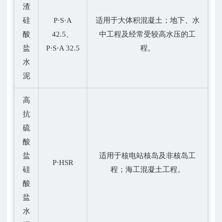
渣
硅
P·S·A
适用于大体积混凝土；地下、水
酸
42.5、
中工程及经常受较高水压的工
盐
P·S·A 32.5
程。
水
泥
高
抗
硫
酸
盐
适用于核电站核岛及非核岛工
P·HSR
硅
程；海工混凝土工程。
酸
盐
水