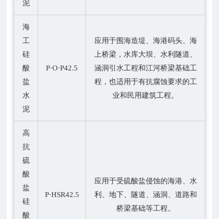
泥
海
工
应用于围海造堤、海港码头、海
硅
上桥梁，水库大坝、水利隧道、
酸
P·O·P42.5
涵洞引水工程和江河桥梁基础工
盐
程，也适用于有抗腐蚀要求的工
水
业和民用建筑工程。
泥
高
抗
硫
酸
应用于受硫酸盐侵蚀的海港、水
盐
P·HSR42.5
利、地下、隧道、涵洞、道路和
硅
桥梁基础等工程。
酸